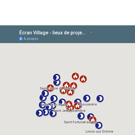
AlloCiné
TMDb
IMDb