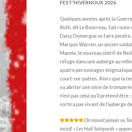
FEST’HIVERNOUX 2026
Quelques années après la Guerre 
Ruth, dit Le Bourreau, fait route 
Daisy Domergue se faire pendre. S
Marquis Warren, un ancien soldat 
Mannix, le nouveau shérif de Red R
refuge dans une auberge au milieu
quatre personnages énigmatiques :
court-sur-pattes. Alors que la te
va abriter une série de tromperies
n’est pas celui qu’il prétend être ;
sortira pas vivant de l’auberge d
On n’avait jamais vu Ta
*
*
*
*
*
incisif. « Les Huit Salopards » appa