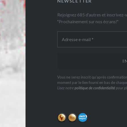
NEWSLETTER
Rejoignez 685 d'autres et inscrivez
"Prochainement sur nos écrans!"
Vous ne serez inscrit qu'après confirmati
moment par le lien fourni en bas de chaqu
Lisez notre
politique de confidentialité
pour pl