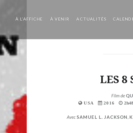
À L’AFFICHE
À VENIR
ACTUALITÉS
CALEND
LES 8
Film de
QU
USA
2016
2h4
Avec
SAMUEL L. JACKSON
,
K