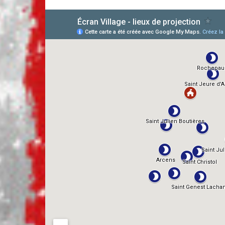
AlloCiné
TMDb
IMDb