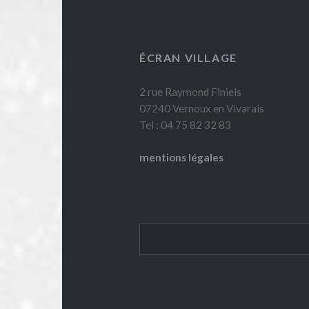
ÉCRAN VILLAGE
2 rue Raymond Finiels
07240 Vernoux en Vivarais
Tel : 04 75 82 32 83
mentions légales
Rechercher