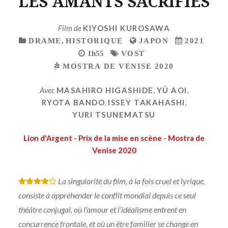
LES AMANTS SACRIFIES
Film de
KIYOSHI KUROSAWA
DRAME
,
HISTORIQUE
JAPON
2021
1h55
VOST
MOSTRA DE VENISE 2020
Avec
MASAHIRO HIGASHIDE
,
YÛ AOI
,
RYOTA BANDO
,
ISSEY TAKAHASHI
,
YURI TSUNEMATSU
Lion d'Argent - Prix de la mise en scène - Mostra de
Venise 2020
La singularité du film, à la fois cruel et lyrique,
*
*
*
*
consiste à appréhender le conflit mondial depuis ce seul
théâtre conjugal, où l’amour et l’idéalisme entrent en
concurrence frontale, et où un être familier se change en