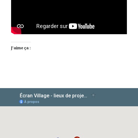
J’aime ça :
AlloCiné
TMDb
IMDb