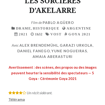
LES SORCIERES
D’AKELARRE
Film de
PABLO AGÜERO
DRAME
,
HISTORIQUE
ARGENTINE
2021
1h32
VOST
GOYA 2021
Avec
ALEX BRENDEMÜHL
,
GARAZI URKOLA
,
DANIEL FANEGO
,
YUNE NOGUEIRAS
,
AMAIA ABERASTURI
Avertissement : des scènes, des propos ou des images
peuvent heurter la sensibilité des spectateurs — 5
Goya - Cérémonie Goya 2021
Un récit sidérant.
*
*
*
*
Télérama