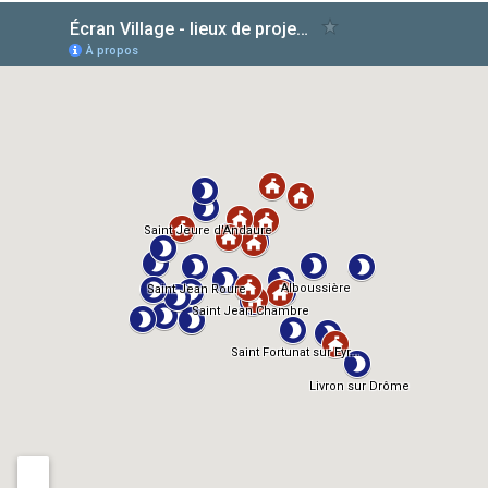
AlloCiné
TMDb
IMDb