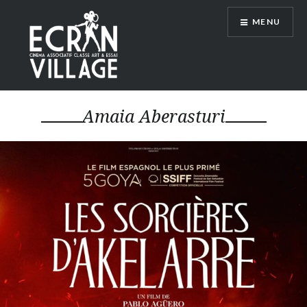
Accéder
MENU
au
contenu
principal
ÉCRAN VILLAGE
Amaia Aberasturi