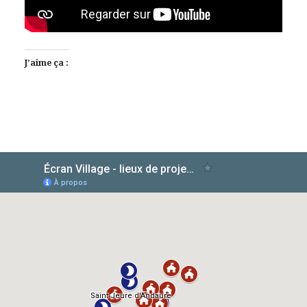
J’aime ça :
AlloCiné