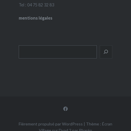
Tel : 04 75 82 32 83
mentions légales
Rechercher
Facebook
Fièrement propulsé par WordPress
|
Thème : Écran
Village sur Dyad 2 par
Pharéo