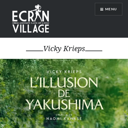
Accéder
MENU
au
contenu
principal
ÉCRAN VILLAGE
Vicky Krieps