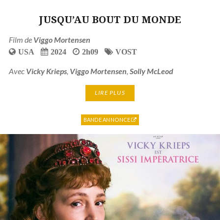
JUSQU’AU BOUT DU MONDE
Film de
Viggo Mortensen
USA
2024
2h09
VOST
Avec
Vicky Krieps
,
Viggo Mortensen
,
Solly McLeod
LIRE PLUS
BANDE ANNONCE