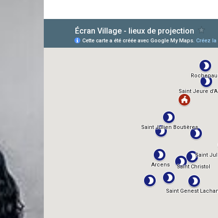
AlloCiné
TMDb
IMDb