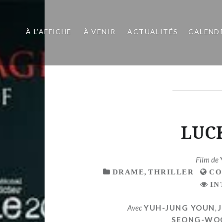
À L’AFFICHE
À VENIR
ACTUALITÉS
CALEND
LUC
Film de
DRAME
,
THRILLER
CO
IN
Avec
YUH-JUNG YOUN
,
SEONG-WO