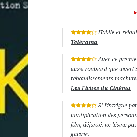
I
Habile et réjou
*
*
*
*
Télérama
Avec ce premie
*
*
*
*
aussi roublard que divertis
rebondissements machiavé
Les Fiches du Cinéma
Si l’intrigue p
*
*
*
*
multiplication des personn
film, déjanté, ne lésine pa
galerie.