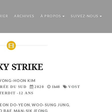
RIER
ARCHIVES
À PROPOS
SUIVEZ-NOUS
KY STRIKE
YONG-HOON KIM
RÉE DU SUD
2020
1h48
VOST
TERDIT -12 ANS
JEON DO-YEON
,
WOO-SUNG JUNG
,
O BAE
,
MAN-SIK JEONG