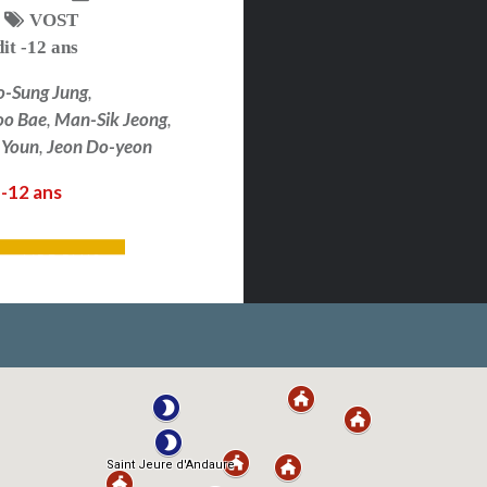
VOST
dit -12 ans
-Sung Jung
,
oo Bae
,
Man-Sik Jeong
,
 Youn
,
Jeon Do-yeon
 -12 ans
LIRE PLUS