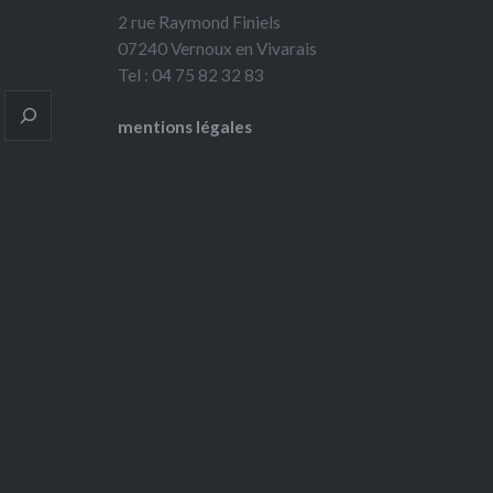
2 rue Raymond Finiels
07240 Vernoux en Vivarais
Tel : 04 75 82 32 83
mentions légales