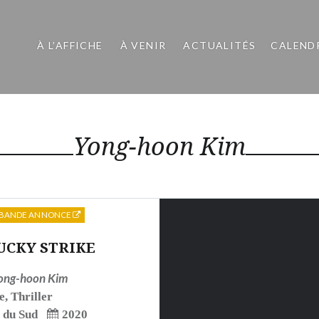
À L’AFFICHE
À VENIR
ACTUALITÉS
CALEND
Yong-hoon Kim
BANDE ANNONCE
UCKY STRIKE
ong-hoon Kim
e
,
Thriller
 du Sud
2020