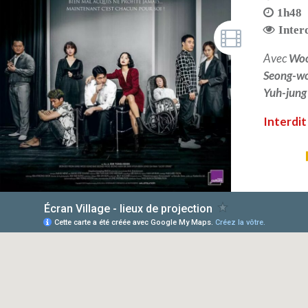
1h48
Inter
Avec
Woo
Seong-w
Yuh-jung
Interdit