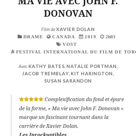
MA VIE AVEC JOHN F.
DONOVAN
Film de
XAVIER DOLAN
DRAME
CANADA
2019
2h03
VOST
FESTIVAL INTERNATIONAL DU FILM DE TOR
Avec
KATHY BATES
,
NATALIE PORTMAN
,
JACOB TREMBLAY
,
KIT HARINGTON
,
SUSAN SARANDON
Complexification du fond et épure
*
*
*
*
*
de la forme, « Ma vie avec John F. Donovan »
marque un fascinant tournant dans la
carrière de Xavier Dolan.
Les Inrockuptibles