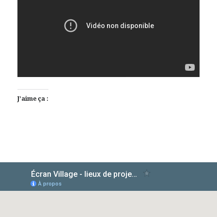
J’aime ça :
AlloCiné
TMDb
IMDb