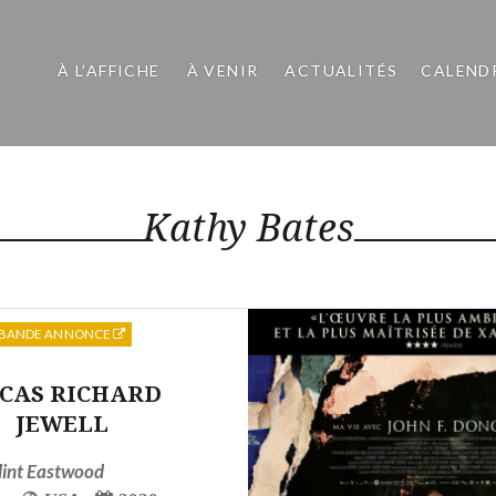
À L’AFFICHE
À VENIR
ACTUALITÉS
CALEND
Kathy Bates
BANDE ANNONCE
 CAS RICHARD
JEWELL
lint Eastwood