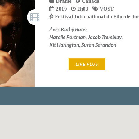
Drame
Canada
2019
2h03
VOST
Festival International du Film de To
Avec
Kathy Bates
,
Natalie Portman
,
Jacob Tremblay
,
Kit Harington
,
Susan Sarandon
LIRE PLUS