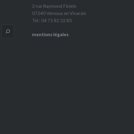
2 rue Raymond Finiels
07240 Vernoux en Vivarais
Tel : 04 75 82 32 83
mentions légales