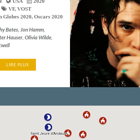
e
USA
2020
VF
,
VOST
n Globes 2020
,
Oscars 2020
hy Bates
,
Jon Hamm
,
ter Hauser
,
Olivia Wilde
,
well
LIRE PLUS