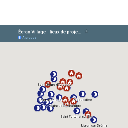
AlloCiné
TMDb
IMDb