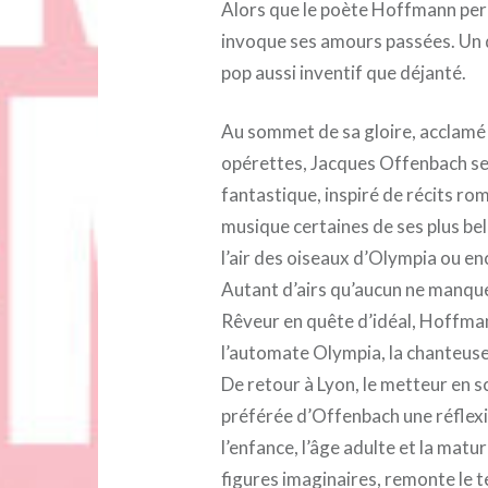
Alors que le poète Hoffmann perd 
invoque ses amours passées. Un 
pop aussi inventif que déjanté.
Au sommet de sa gloire, acclamé
opérettes, Jacques Offenbach se 
fantastique, inspiré de récits roma
musique certaines de ses plus bel
l’air des oiseaux d’Olympia ou enc
Autant d’airs qu’aucun ne manque
Rêveur en quête d’idéal, Hoffman
l’automate Olympia, la chanteuse 
De retour à Lyon, le metteur en 
préférée d’Offenbach une réflexio
l’enfance, l’âge adulte et la matu
figures imaginaires, remonte le te