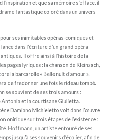
l’inspiration et que sa mémoire s’efface, il
drame fantastique coloré dans un univers
 pour ses inimitables opéras-comiques et
lance dans l’écriture d’un grand opéra
ntiques. Il offre ainsi à l’histoire de la
les pages lyriques : la chanson de Kleinzach,
ore la barcarolle « Belle nuit d’amour ».
ra de fredonner une fois le rideau tombé.
n se souvient de ses trois amours :
Antonia et la courtisane Giulietta.
scène Damiano Michieletto voit dans l’œuvre
n onirique sur trois étapes de l’existence :
rité. Hoffmann, un artiste entouré de ses
mps jusqu’à ses souvenirs d’écolier, afin de