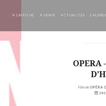
À L’AFFICHE
À VENIR
ACTUALITÉS
CALEND
OPERA 
D’
Film de
OPÉRA 
202