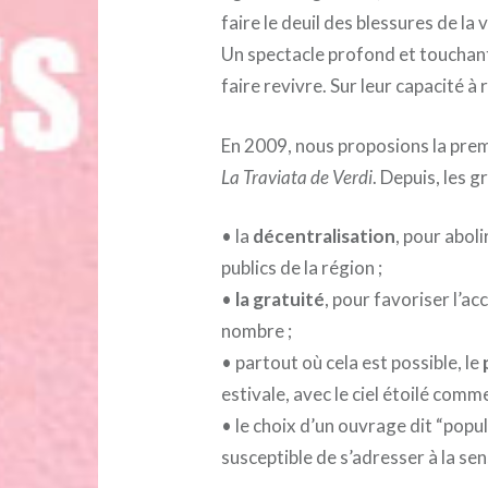
faire le deuil des blessures de la v
Un spectacle profond et touchant 
faire revivre. Sur leur capacité à
En 2009, nous proposions la premi
La Traviata de Verdi
. Depuis, les 
• la
décentralisation
, pour aboli
publics de la région ;
•
la gratuité
, pour favoriser l’ac
nombre ;
• partout où cela est possible, le
estivale, avec le ciel étoilé comme
• le choix d’un ouvrage dit “popul
susceptible de s’adresser à la sen