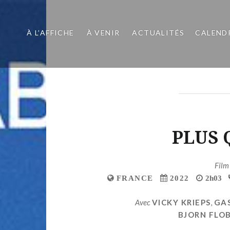
À L’AFFICHE
À VENIR
ACTUALITÉS
CALEND
PLUS 
Film
FRANCE
2022
2h03
Avec
VICKY KRIEPS
,
GAS
BJORN FLO