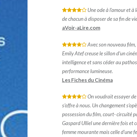
Une ode à l’amour et à l
*
*
*
*
de chacun à disposer de sa fin de vie
aVoir-aLire.com
Avec son nouveau film, l
*
*
*
*
Emily Atef creuse le sillon d’un ciné
intelligence et sans céder au pathos
performance lumineuse.
Les Fiches du Cinéma
On voudrait essayer de vo
*
*
*
*
s’offre à nous. Un changement s’opè
possession du film, court- circuité 
Gaspard Ulliel une dernière fois et ce
femme mourante mais celle d’une fe