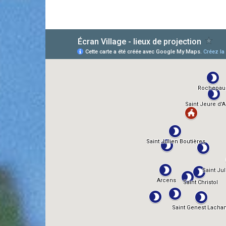
AlloCiné
TMDb
IMDb