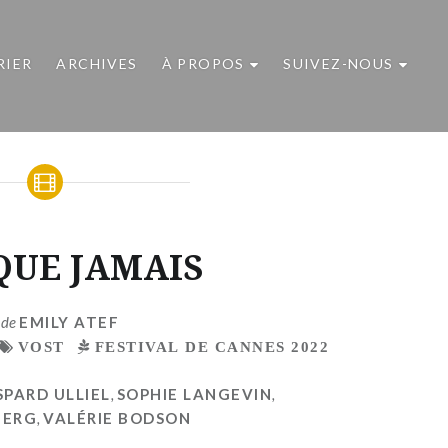
RIER
ARCHIVES
À PROPOS
SUIVEZ-NOUS
QUE JAMAIS
 de
EMILY ATEF
VOST
FESTIVAL DE CANNES 2022
PARD ULLIEL
,
SOPHIE LANGEVIN
,
BERG
,
VALÉRIE BODSON