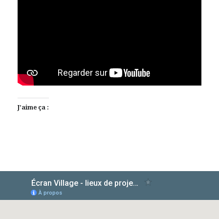
J’aime ça :
AlloCiné
TMDb