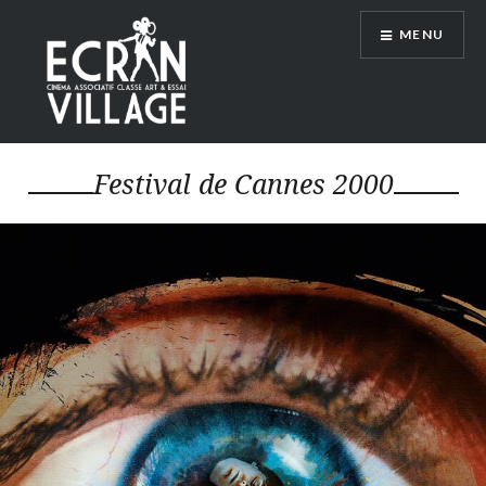
Accéder
MENU
au
contenu
principal
ÉCRAN VILLAGE
Festival de Cannes 2000