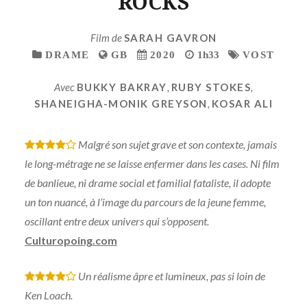
ROCKS
Film de
SARAH GAVRON
DRAME
GB
2020
1h33
VOST
Avec
BUKKY BAKRAY
,
RUBY STOKES
,
SHANEIGHA-MONIK GREYSON
,
KOSAR ALI
Malgré son sujet grave et son contexte, jamais
*
*
*
*
le long-métrage ne se laisse enfermer dans les cases. Ni film
de banlieue, ni drame social et familial fataliste, il adopte
un ton nuancé, à l’image du parcours de la jeune femme,
oscillant entre deux univers qui s’opposent.
Culturopoing.com
Un réalisme âpre et lumineux, pas si loin de
*
*
*
*
Ken Loach.