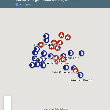
AlloCiné
TMDb
IMDb