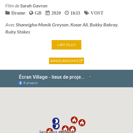
Film de
Sarah Gavron
Drame
GB
2020
1h33
VOST
Avec
Shaneigha-Monik Greyson
,
Kosar Ali
,
Bukky Bakray
,
Ruby Stokes
LIRE PLUS
BANDE ANNONCE