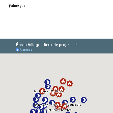
J’aime ça :
AlloCiné
TMDb
IMDb