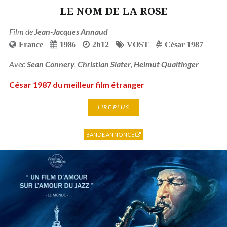
LE NOM DE LA ROSE
Film de
Jean-Jacques Annaud
France
1986
2h12
VOST
César 1987
Avec
Sean Connery
,
Christian Slater
,
Helmut Qualtinger
César 1987 du meilleur film étranger
LIRE PLUS
BANDE ANNONCE