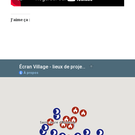
J’aime ça :
AlloCiné
TMDb
IMDb