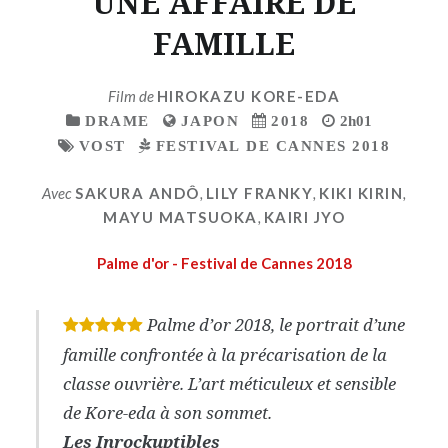
UNE AFFAIRE DE
FAMILLE
Film de
HIROKAZU KORE-EDA
DRAME
JAPON
2018
2h01
VOST
FESTIVAL DE CANNES 2018
Avec
SAKURA ANDÔ
,
LILY FRANKY
,
KIKI KIRIN
,
MAYU MATSUOKA
,
KAIRI JYO
Palme d'or - Festival de Cannes 2018
Palme d’or 2018, le portrait d’une
*
*
*
*
*
famille confrontée à la précarisation de la
classe ouvrière. L’art méticuleux et sensible
de Kore-eda à son sommet.
Les Inrockuptibles