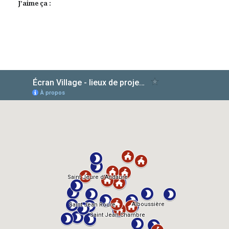
J’aime ça :
AlloCiné
TMDb
IMDb