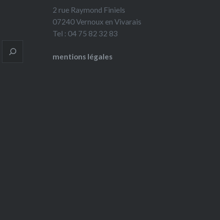
2 rue Raymond Finiels
07240 Vernoux en Vivarais
Tel : 04 75 82 32 83
mentions légales