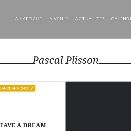
À L’AFFICHE
À VENIR
ACTUALITÉS
CALEND
Pascal Plisson
BANDE ANNONCE
HAVE A DREAM