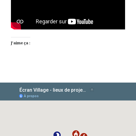
J’aime ça :
AlloCiné
TMDb
IMDb