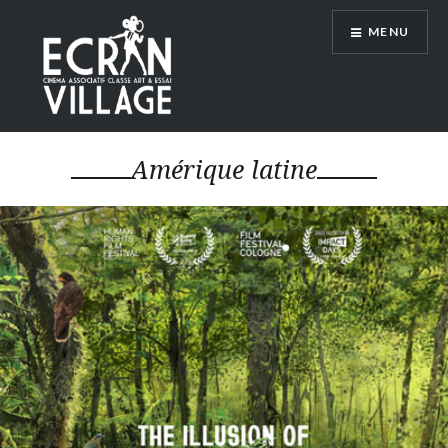
Accéder
MENU
au
contenu
principal
ÉCRAN VILLAGE
Amérique latine