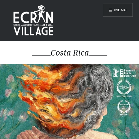
Accéder
MENU
au
contenu
principal
ÉCRAN VILLAGE
Costa Rica