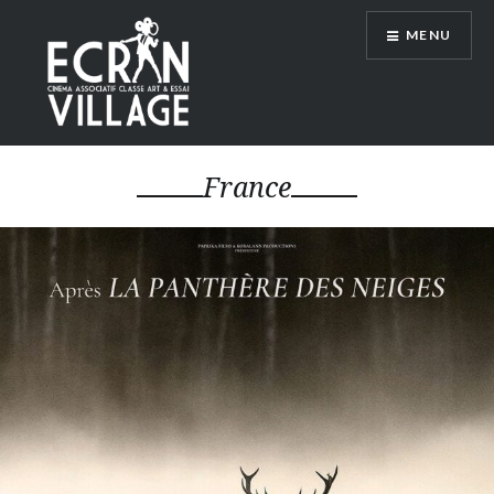
Accéder
MENU
au
contenu
principal
ÉCRAN VILLAGE
France