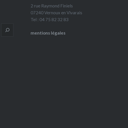
2 rue Raymond Finiels
07240 Vernoux en Vivarais
Tel : 04 75 82 32 83
mentions légales