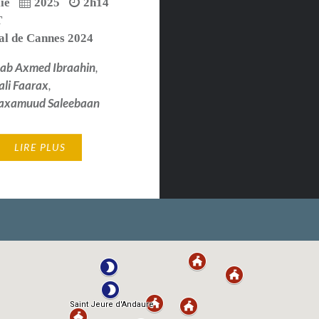
ie
2025
2h14
T
al de Cannes 2024
ab Axmed Ibraahin
,
li Faarax
,
Maxamuud Saleebaan
LIRE PLUS