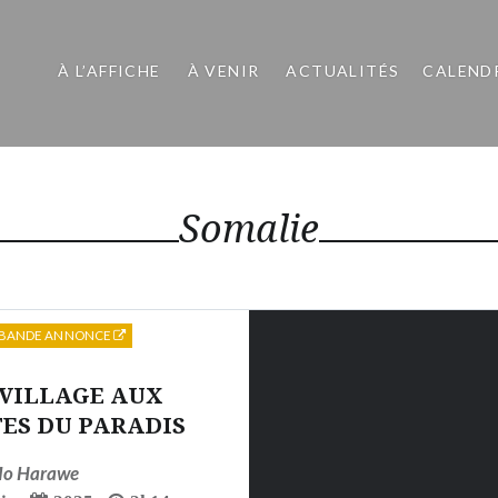
À L’AFFICHE
À VENIR
ACTUALITÉS
CALEND
Somalie
BANDE ANNONCE
 VILLAGE AUX
ES DU PARADIS
o Harawe