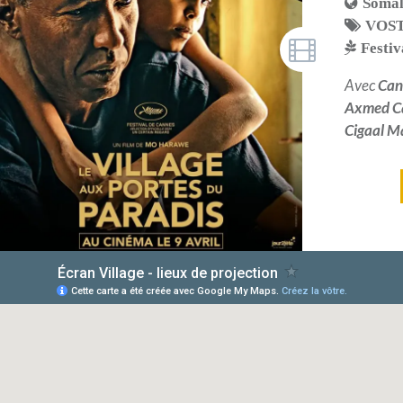
Somal
VOS
Festiv
Avec
Can
Axmed Ca
Cigaal 