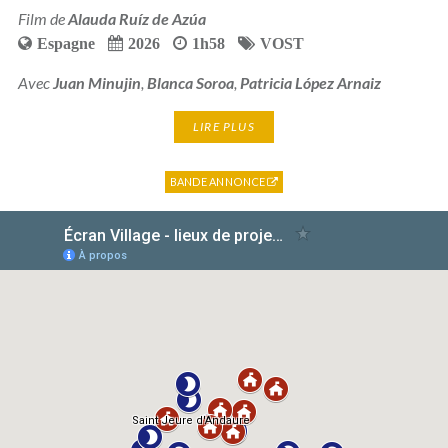
Film de
Alauda Ruíz de Azúa
Espagne
2026
1h58
VOST
Avec
Juan Minujin
,
Blanca Soroa
,
Patricia López Arnaiz
LIRE PLUS
BANDE ANNONCE