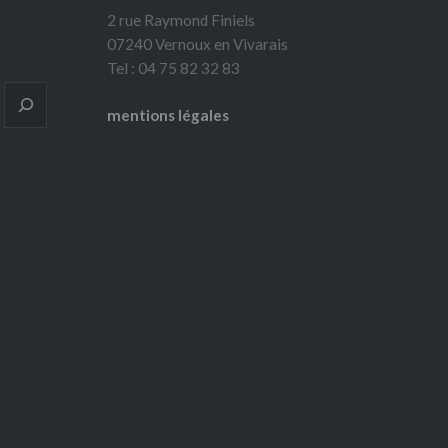
2 rue Raymond Finiels
07240 Vernoux en Vivarais
Tel : 04 75 82 32 83
mentions légales