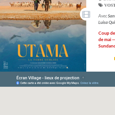
VOS
Avec
San
Luisa Qu
Coup de
de mai —
Sundanc