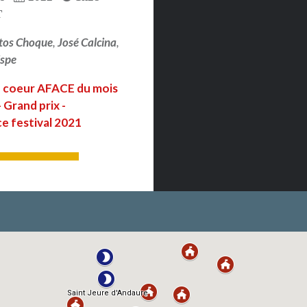
T
tos Choque
,
José Calcina
,
ispe
 coeur AFACE du mois
 Grand prix -
e festival 2021
LIRE PLUS