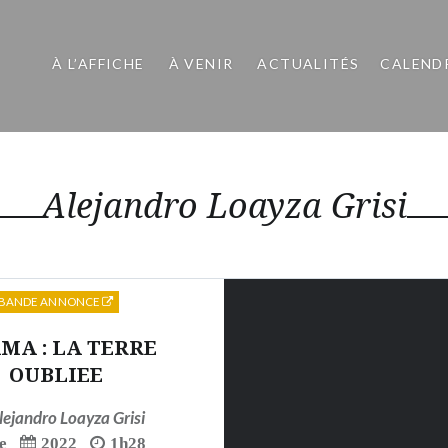
À L’AFFICHE
À VENIR
ACTUALITÉS
CALEND
Alejandro Loayza Grisi
BANDE ANNONCE
MA : LA TERRE
OUBLIEE
lejandro Loayza Grisi
e
2022
1h28