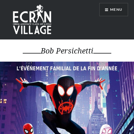
Accéder
MENU
au
contenu
principal
ÉCRAN VILLAGE
Bob Persichetti