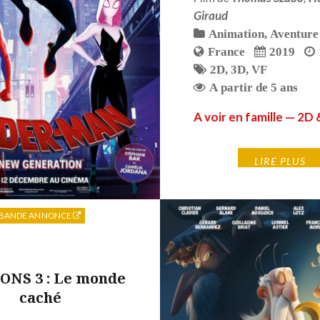
Giraud
Animation
,
Aventure
France
2019
2D
,
3D
,
VF
A partir de 5 ans
A voir en famille — 2D
LIRE PLUS
BANDE ANNONCE
NS 3 : Le monde
caché