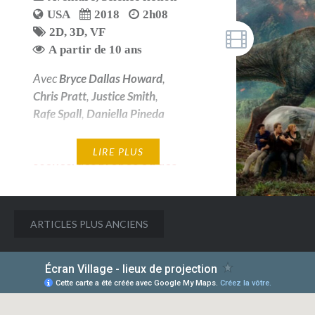
USA
2018
2h08
2D
,
3D
,
VF
A partir de 10 ans
Avec
Bryce Dallas Howard
,
Chris Pratt
,
Justice Smith
,
Rafe Spall
,
Daniella Pineda
2D & 3D — Avertissement : des
LIRE PLUS
scènes, des propos ou des
images peuvent heurter la
sensibilité des spectateurs
Navigation
ARTICLES PLUS ANCIENS
des
articles