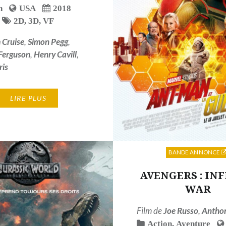
n
USA
2018
2D
,
3D
,
VF
 Cruise
,
Simon Pegg
,
Ferguson
,
Henry Cavill
,
ris
LIRE PLUS
BANDE ANNONCE
AVENGERS : INF
WAR
Film de
Joe Russo
,
Antho
Action
,
Aventure