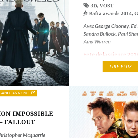
3D
,
VOST
Bafta awards 2014
,
G
Avec
George Clooney
,
Ed 
Sandra Bullock
,
Paul Sha
Amy Warren
Fête de la science 201
oscars dont celui du me
LIRE PLUS
réalisateur - 2014 — 6
dont celui du meillleur
réalisateur - 2014
BANDE ANNONCE
ION IMPOSSIBLE
– FALLOUT
hristopher Mcquarrie