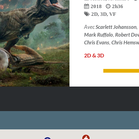
2018
2h36
2D
,
3D
,
VF
Avec
Scarlett Johansson
,
Mark Ruffalo
,
Robert Dow
Chris Evans
,
Chris Hemsw
2D & 3D
LIRE PLUS