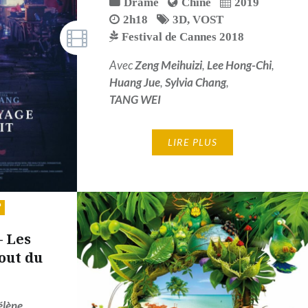
Drame
Chine
2019
2h18
3D
,
VOST
Festival de Cannes 2018
Avec
Zeng Meihuizi
,
Lee Hong-Chi
,
Huang Jue
,
Sylvia Chang
,
TANG WEI
LIRE PLUS
 Les
out du
élène