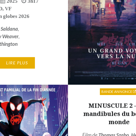
2025
3h17
D
,
VF
n globes 2026
 Saldana
,
y Weaver
,
thington
LIRE PLUS
BANDE ANNONCE
MINUSCULE 2 –
mandibules du b
monde
Film de
Thomas Szabo
,
H