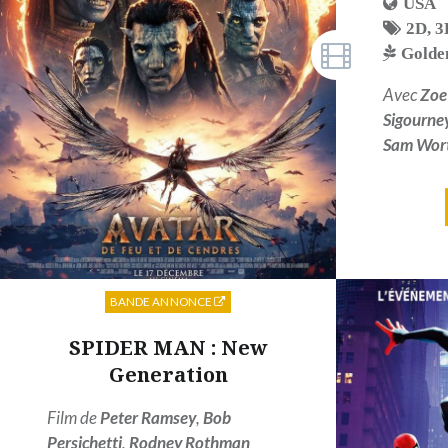
USA
2D
,
3
Golde
Avec
Zoe
Sigourne
Sam Wor
BANDE ANNONCE
SPIDER MAN : New
Generation
Film de
Peter Ramsey
,
Bob
Persichetti
,
Rodney Rothman