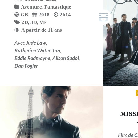
Aventure
,
Fantastique
GB
2018
2h14
2D
,
3D
,
VF
A partir de 11 ans
Avec
Jude Law
,
Katherine Waterston
,
Eddie Redmayne
,
Alison Sudol
,
Dan Fogler
LIRE PLUS
MISS
Film de
C