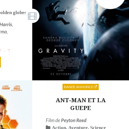
olden globes 2014
,
Oscars 2014
Harris
,
rma
,
8 — 7
illeur
 Bafta
BANDE ANNONCE
ANT-MAN ET LA
GUEPE
Film de
Peyton Reed
Action
,
Aventure
,
Science