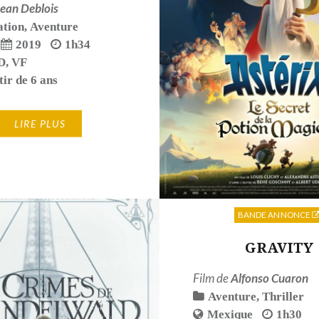
ean Deblois
tion
,
Aventure
2019
1h34
D
,
VF
tir de 6 ans
LIRE PLUS
BANDE ANNONCE
GRAVITY
Film de
Alfonso Cuaron
Aventure
,
Thriller
Mexique
1h30