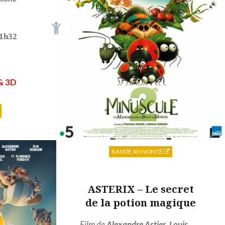
1h32
 & 3D
BANDE ANNONCE
ASTERIX – Le secret
de la potion magique
Film de
Alexandre Astier
,
Louis