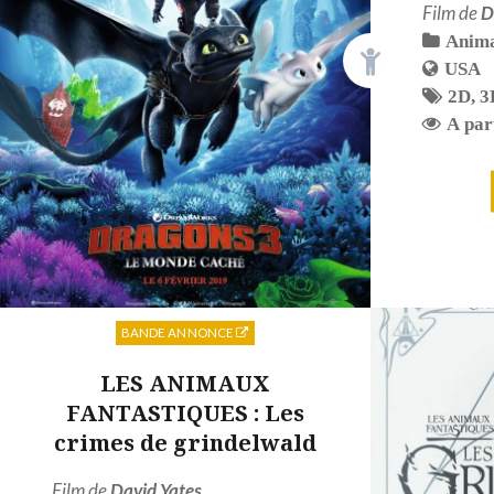
Film de
D
Anima
USA
2D
,
3
A par
BANDE ANNONCE
LES ANIMAUX
FANTASTIQUES : Les
crimes de grindelwald
Film de
David Yates