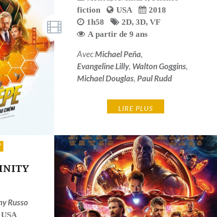
fiction
USA
2018
1h58
2D
,
3D
,
VF
A partir de 9 ans
Avec
Michael Peña
,
Evangeline Lilly
,
Walton Goggins
,
Michael Douglas
,
Paul Rudd
LIRE PLUS
INITY
ny Russo
USA