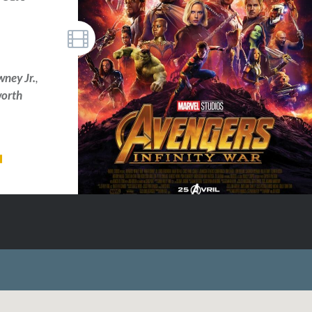
ney Jr.
,
orth