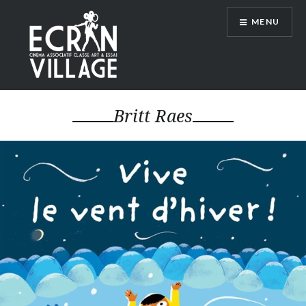
Accéder
MENU
au
contenu
principal
ÉCRAN VILLAGE
Britt Raes