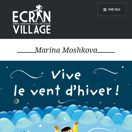
Accéder
MENU
au
contenu
principal
ÉCRAN VILLAGE
Marina Moshkova