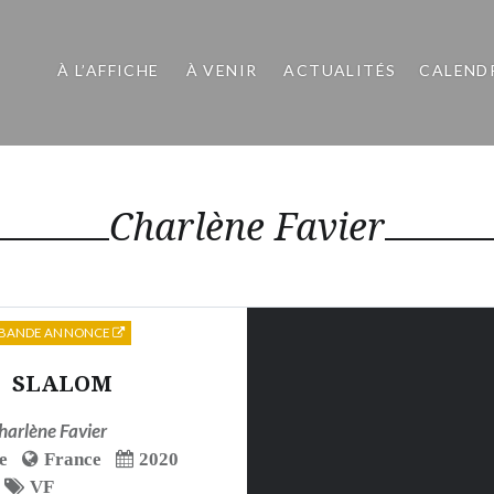
À L’AFFICHE
À VENIR
ACTUALITÉS
CALEND
Charlène Favier
BANDE ANNONCE
SLALOM
harlène Favier
e
France
2020
VF