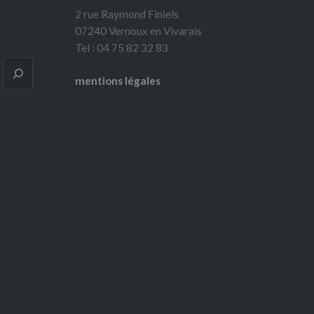
2 rue Raymond Finiels
07240 Vernoux en Vivarais
Tel : 04 75 82 32 83
mentions légales