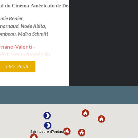
al du Cinéma Américain de Deauville 2020
,
Lumières de la p
émie Renier
,
enarnaud
,
Noée Abita
,
Combeau
,
Maïra Schmitt
rnano-Valenti -
l du Cinéma Américain
ille 2020 — Valois
LIRE PLUS
des étudiants -
l du Film Francophone
lême 2020 —
ion féminine de
 Noée Abita - Lumières
esse étrangère 2021