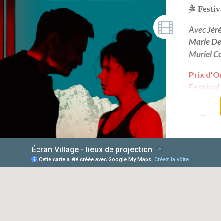
Festiv
Avec
Jér
Marie D
Muriel 
Prix d'O
Festiva
de Deauv
Magelis 
Festiva
d'Angou
Révélat
l'année,
de la pr