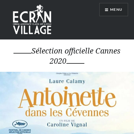
Accéder
MENU
au
contenu
principal
ÉCRAN VILLAGE
Sélection officielle Cannes
2020