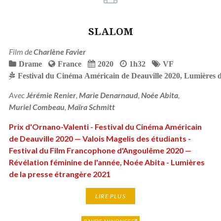
SLALOM
Film de
Charlène Favier
Drame
France
2020
1h32
VF
Festival du Cinéma Américain de Deauville 2020
,
Lumières d
Avec
Jérémie Renier
,
Marie Denarnaud
,
Noée Abita
,
Muriel Combeau
,
Maïra Schmitt
Prix d'Ornano-Valenti - Festival du Cinéma Américain
de Deauville 2020 — Valois Magelis des étudiants -
Festival du Film Francophone d'Angoulême 2020 —
Révélation féminine de l'année, Noée Abita - Lumières
de la presse étrangère 2021
LIRE PLUS