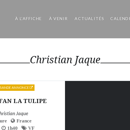
À L’AFFICHE
À VENIR
ACTUALITÉS
CALEND
Christian Jaque
BANDE ANNONCE
FAN LA TULIPE
hristian Jaque
ure
France
1h40
VF