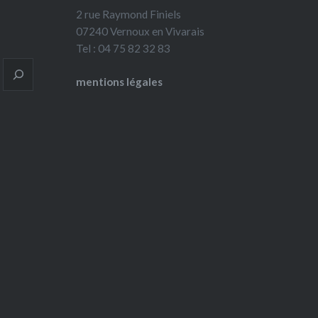
2 rue Raymond Finiels
07240 Vernoux en Vivarais
Tel : 04 75 82 32 83
mentions légales