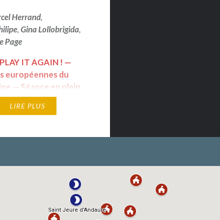
cel Herrand
,
ilipe
,
Gina Lollobrigida
,
e Page
 PLAY IT AGAIN ! —
s européennes du
ine — Séance en plein
e parvis de l'église de St
LIRE PLUS
 Ven. 17/09 - 21h