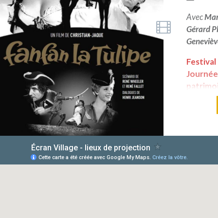
Avec
Mar
Gérard Ph
Genevièv
Festival
Journée
patrimo
air sur l
Félicien