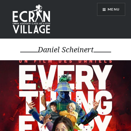
Accéder
MENU
au
contenu
principal
ÉCRAN VILLAGE
Daniel Scheinert