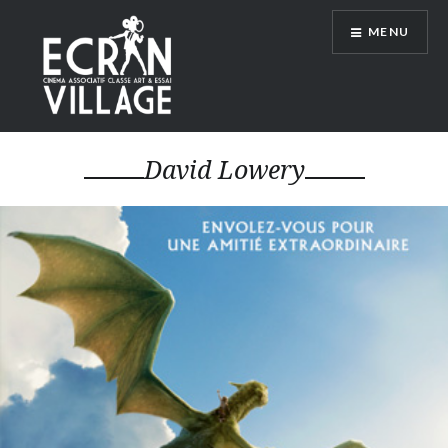
Accéder
MENU
au
contenu
principal
ÉCRAN VILLAGE
David Lowery