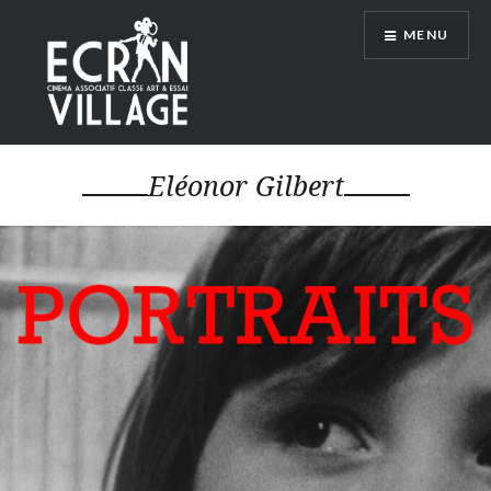
Accéder
MENU
au
contenu
principal
ÉCRAN VILLAGE
Eléonor Gilbert