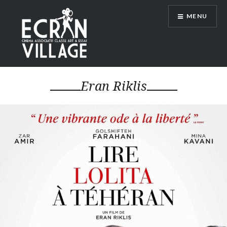
Accéder
MENU
au
contenu
principal
ÉCRAN VILLAGE
Eran Riklis