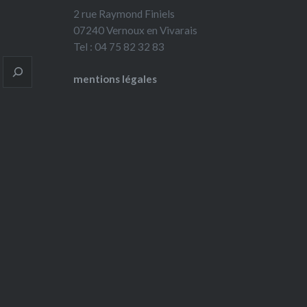
2 rue Raymond Finiels
07240 Vernoux en Vivarais
Tel : 04 75 82 32 83
mentions légales