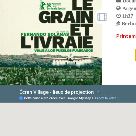
Docum
Argen
1h37
Berlin
Printem