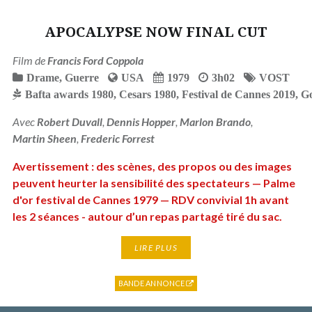
APOCALYPSE NOW FINAL CUT
Film de
Francis Ford Coppola
Drame
,
Guerre
USA
1979
3h02
VOST
Bafta awards 1980
,
Cesars 1980
,
Festival de Cannes 2019
,
Go
Avec
Robert Duvall
,
Dennis Hopper
,
Marlon Brando
,
Martin Sheen
,
Frederic Forrest
Avertissement : des scènes, des propos ou des images
peuvent heurter la sensibilité des spectateurs — Palme
d'or festival de Cannes 1979 — RDV convivial 1h avant
les 2 séances - autour d’un repas partagé tiré du sac.
LIRE PLUS
BANDE ANNONCE