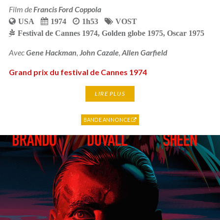
Film de
Francis Ford Coppola
USA
1974
1h53
VOST
Festival de Cannes 1974
,
Golden globe 1975
,
Oscar 1975
Avec
Gene Hackman
,
John Cazale
,
Allen Garfield
Grand prix du festival de Cannes 1974
LIRE PLUS
BANDE ANNONCE