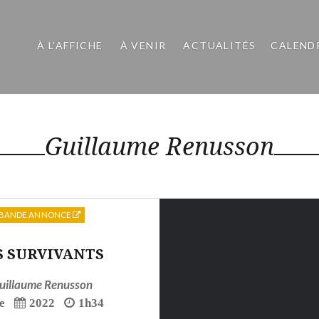
À L’AFFICHE
À VENIR
ACTUALITÉS
CALEND
Guillaume Renusson
BANDE ANNONCE
S SURVIVANTS
uillaume Renusson
e
2022
1h34