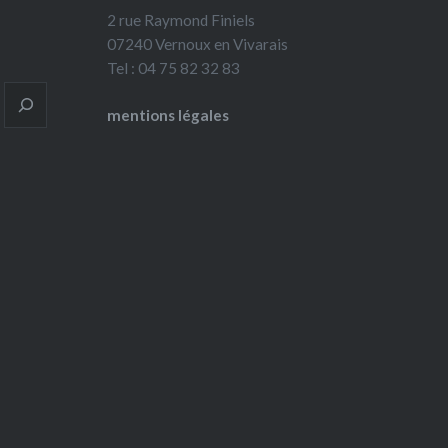
2 rue Raymond Finiels
07240 Vernoux en Vivarais
Tel : 04 75 82 32 83
mentions légales