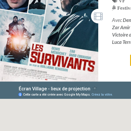
VF
Festi
Avec
Den
Zar Amir
Victoire 
Luca Ter