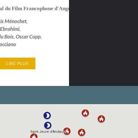
val du Film Francophone d'Angoulême 2022
is Ménochet
,
 Ebrahimi
,
du Bois
,
Oscar Copp
,
racciano
LIRE PLUS