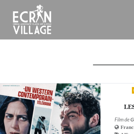
Accéder
au
contenu
principal
ÉCRAN VILLAGE
LE
Film de
G
Franc