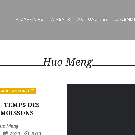
À L’AFFICHE
À VENIR
ACTUALITÉS
CALEND
Huo Meng
BANDE ANNONCE
E TEMPS DES
MOISSONS
uo Meng
2025
2h15