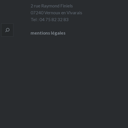
2 rue Raymond Finiels
07240 Vernoux en Vivarais
Tel : 04 75 82 32 83
mentions légales