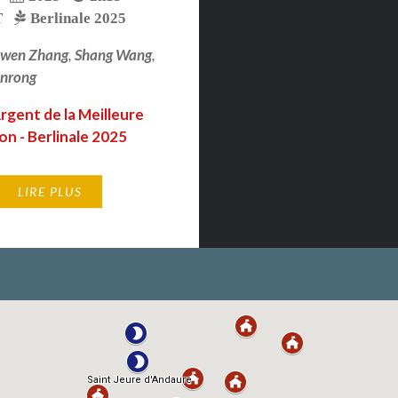
T
Berlinale 2025
wen Zhang
,
Shang Wang
,
anrong
rgent de la Meilleure
ion - Berlinale 2025
LIRE PLUS