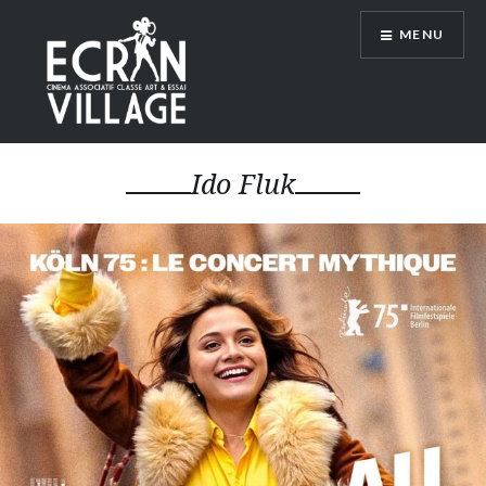
Accéder
MENU
au
contenu
principal
ÉCRAN VILLAGE
Ido Fluk