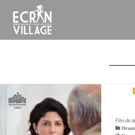
Accéder
au
contenu
principal
ÉCRAN VILLAGE
Film de
J
Dram