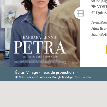
Espag
VOS
Quinza
Avec
Bár
Alex Bre
Joan Bot