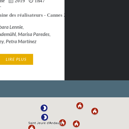
ne
2019
1h47
T
ine des réalisateurs - Cannes 2018
bara Lennie
,
ndemühl
,
Marisa Paredes
,
ey
,
Petra Martínez
LIRE PLUS