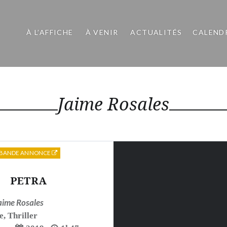
À L’AFFICHE
À VENIR
ACTUALITÉS
CALEND
Jaime Rosales
BANDE ANNONCE
PETRA
aime Rosales
e
,
Thriller