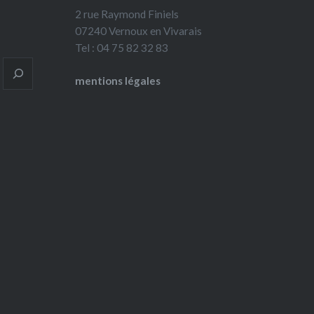
2 rue Raymond Finiels
07240 Vernoux en Vivarais
Tel : 04 75 82 32 83
mentions légales