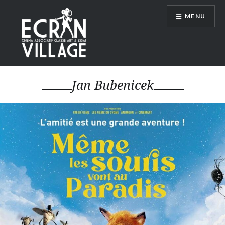
Accéder
MENU
au
contenu
principal
ÉCRAN VILLAGE
Jan Bubenicek