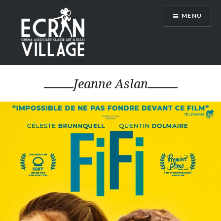
Accéder
MENU
au
contenu
principal
ÉCRAN VILLAGE
Jeanne Aslan